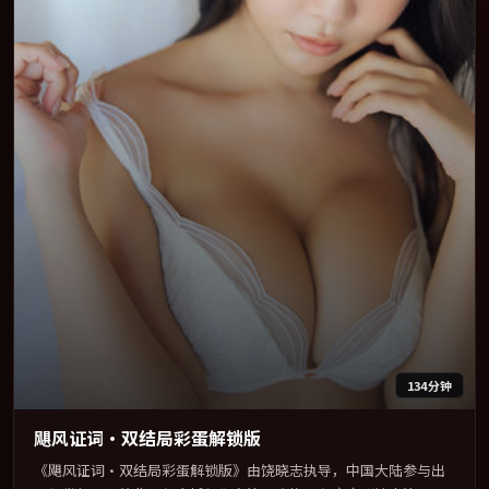
134分钟
飓风证词·双结局彩蛋解锁版
《飓风证词·双结局彩蛋解锁版》由饶晓志执导，中国大陆参与出