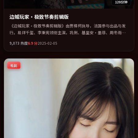
129分钟
边城玩家·极致节奏剪辑版
《边城玩家·极致节奏剪辑版》由贾樟柯执导，法国参与出品与发
行。易烊千玺、李秉宪领衔主演，巩俐、基里安·墨菲、周冬雨联
袂出演。群像并立，每个人物都背负不可告人的过去。全片以「科
9,073
热度
6.9
分
2025-02-05
幻」类型为骨架，在叙事、表演与视听上力求统一。定于 2025-05-
09 在内地院线及主流平台同步亮相，2025 年度话题片中口碑稳健，
适合喜欢强情节与人物弧光的观众完整观看。
杜比