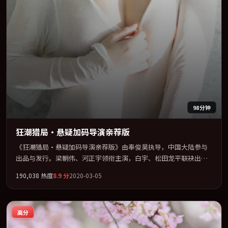
98分钟
狂潮猎局·悬疑加码导演亲荐版
《狂潮猎局·悬疑加码导演亲荐版》由奉俊昊执导，中国大陆参与
出品与发行。梁朝伟、河正宇领衔主演，白宇、松田龙平联袂出
演。公路、追车与心理战三线并进，张力持续堆叠。全片以「爱
190,038
热度
8.9
分
2020-03-05
情」类型为骨架，在叙事、表演与视听上力求统一。定于 2020-09-
05 在内地院线及主流平台同步亮相，2020 年度话题片中口碑稳健，
适合喜欢强情节与人物弧光的观众完整观看。
高分