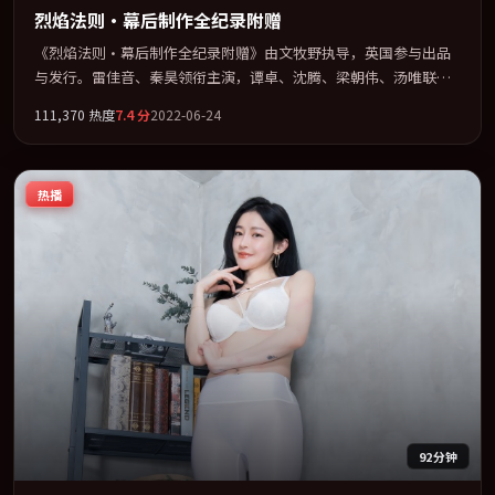
烈焰法则·幕后制作全纪录附赠
《烈焰法则·幕后制作全纪录附赠》由文牧野执导，英国参与出品
与发行。雷佳音、秦昊领衔主演，谭卓、沈腾、梁朝伟、汤唯联袂
出演。群像并立，每个人物都背负不可告人的过去。全片以「惊
111,370
热度
7.4
分
2022-06-24
悚」类型为骨架，在叙事、表演与视听上力求统一。定于 2022-12-
09 在内地院线及主流平台同步亮相，2022 年度话题片中口碑稳健，
适合喜欢强情节与人物弧光的观众完整观看。
热播
92分钟