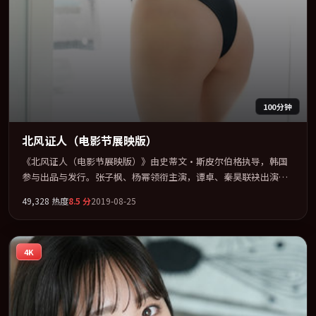
100分钟
北风证人（电影节展映版）
《北风证人（电影节展映版）》由史蒂文·斯皮尔伯格执导，韩国
参与出品与发行。张子枫、杨幂领衔主演，谭卓、秦昊联袂出演。
多条时间线交织，真相在最后一刻才缓缓合拢。全片以「剧情」类
49,328
热度
8.5
分
2019-08-25
型为骨架，在叙事、表演与视听上力求统一。定于 2019-03-11 在内
地院线及主流平台同步亮相，2019 年度话题片中口碑稳健，适合喜
欢强情节与人物弧光的观众完整观看。
4K