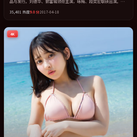
品与发行。刘德华、郭富城领衔主演，咏梅、段奕宏联袂出演。把
一场意外写成对命运与选择的漫长追问。全片以「喜剧」类型为骨
35,401
热度
9.0
分
2017-04-18
架，在叙事、表演与视听上力求统一。定于 2017-07-07 在内地院线
及主流平台同步亮相，2017 年度话题片中口碑稳健，适合喜欢强情
节与人物弧光的观众完整观看。
4K