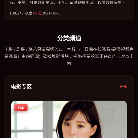
行。秦昊、巩俐领衔主演，王凯、黄渤联袂出演。以冷峻镜头剖开
都市缝隙里的人性温度。全片以「冒险」类型为骨架，在叙事、表
108,249
热度
7.5
分
2021-05-05
演与视听上力求统一。定于 2021-11-21 在内地院线及主流平台同步
亮相，2021 年度话题片中口碑稳健，适合喜欢强情节与人物弧光的
观众完整观看。
分类频道
电影 / 剧集 / 综艺只做高频入口，字段与「日韩在线观看-高清视频免
费观看」主站同源；砍掉堆砌模块，把路径留给真正会点的三次点击
内
电影专区
更多
日本