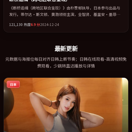
《断桥追缉（跨地区联合呈现）》由朴赞郁执导，日本参与出品与
发行。蒂尔达·斯文顿、黄渤领衔主演，全智贤、基里安·墨菲联
袂出演。多条时间线交织，真相在最后一刻才缓缓合拢。全片以
121,130
热度
6.9
分
2024-12-24
「科幻」类型为骨架，在叙事、表演与视听上力求统一。定于
2024-03-06 在内地院线及主流平台同步亮相，2024 年度话题片中口
碑稳健，适合喜欢强情节与人物弧光的观众完整观看。
最新更新
元数据与海报位每日对齐日韩上新节奏；日韩在线观看-高清视频免
费观看，少跳转直达播放与详情
日本