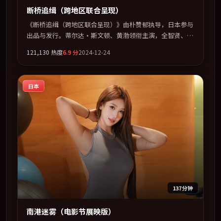
断桥追缉（跨地区联合呈现）
《断桥追缉（跨地区联合呈现）》由朴赞郁执导，日本参与
出品与发行。蒂尔达·斯文顿、黄渤领衔主演，全智贤、基
里安·墨菲联袂出演。多条时间线交织，真相在最后一刻才
121,130
热度
6.9
分
2024-12-24
缓缓合拢。全片以「科幻」类型为骨架，在叙事、表演与视
听上力求统一。定于 2024-03-06 在内地院线及主流平台同
步亮相，2024 年度话题片中口碑稳健，适合喜欢强情节与
日本
人物弧光的观众完整观看。
137分钟
南港迷雾（电影节展映版）