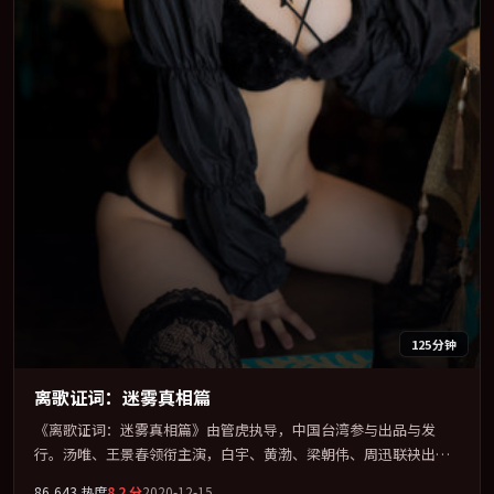
125分钟
离歌证词：迷雾真相篇
《离歌证词：迷雾真相篇》由管虎执导，中国台湾参与出品与发
行。汤唯、王景春领衔主演，白宇、黄渤、梁朝伟、周迅联袂出
演。公路、追车与心理战三线并进，张力持续堆叠。全片以「传
86,643
热度
8.2
分
2020-12-15