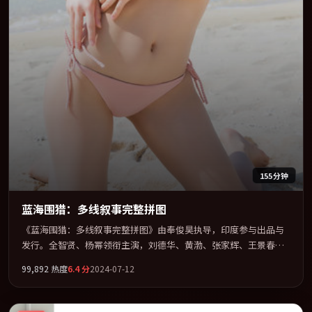
155分钟
蓝海围猎：多线叙事完整拼图
《蓝海围猎：多线叙事完整拼图》由奉俊昊执导，印度参与出品与
发行。全智贤、杨幂领衔主演，刘德华、黄渤、张家辉、王景春联
袂出演。公路、追车与心理战三线并进，张力持续堆叠。全片以
99,892
热度
6.4
分
2024-07-12
「奇幻」类型为骨架，在叙事、表演与视听上力求统一。定于
2024-03-08 在内地院线及主流平台同步亮相，2024 年度话题片中口
碑稳健，适合喜欢强情节与人物弧光的观众完整观看。