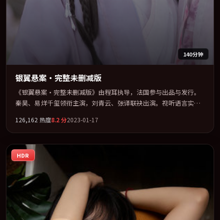
140分钟
银翼悬案·完整未删减版
《银翼悬案·完整未删减版》由程耳执导，法国参与出品与发行。
秦昊、易烊千玺领衔主演，刘青云、张译联袂出演。视听语言实验
感十足，却不失叙事上的共情力。全片以「喜剧」类型为骨架，在
126,162
热度
8.2
分
2023-01-17
叙事、表演与视听上力求统一。定于 2023-02-24 在内地院线及主流
平台同步亮相，2023 年度话题片中口碑稳健，适合喜欢强情节与人
物弧光的观众完整观看。
HDR