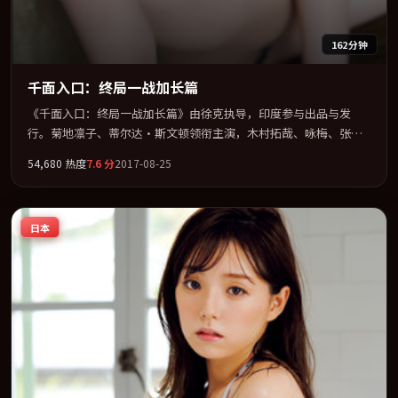
162分钟
千面入口：终局一战加长篇
《千面入口：终局一战加长篇》由徐克执导，印度参与出品与发
行。菊地凛子、蒂尔达·斯文顿领衔主演，木村拓哉、咏梅、张子
枫联袂出演。节奏凌厉，情绪在克制与爆发之间精准摆荡。全片以
54,680
热度
7.6
分
2017-08-25
「动作」类型为骨架，在叙事、表演与视听上力求统一。定于
2017-10-02 在内地院线及主流平台同步亮相，2017 年度话题片中口
碑稳健，适合喜欢强情节与人物弧光的观众完整观看。
日本