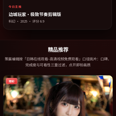
今日主推
边城玩家·极致节奏剪辑版
科幻
·
2025
· 评分
6.9
精品推荐
策展编辑按「日韩在线观看-高清视频免费观看」口径挑片：口碑、
完成度与可看性三重过滤，点开即验画质
臻彩