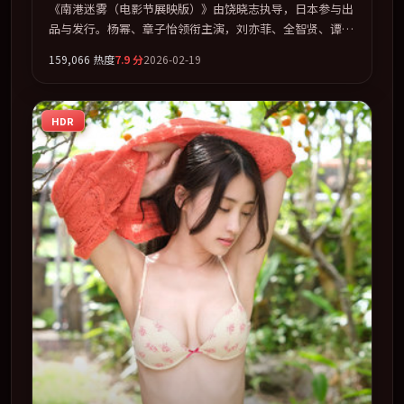
《南港迷雾（电影节展映版）》由饶晓志执导，日本参与出
品与发行。杨幂、章子怡领衔主演，刘亦菲、全智贤、谭
卓、易烊千玺联袂出演。节奏凌厉，情绪在克制与爆发之间
159,066
热度
7.9
分
2026-02-19
精准摆荡。全片以「战争」类型为骨架，在叙事、表演与视
听上力求统一。定于 2026-05-14 在内地院线及主流平台同
步亮相，2026 年度话题片中口碑稳健，适合喜欢强情节与
HDR
人物弧光的观众完整观看。