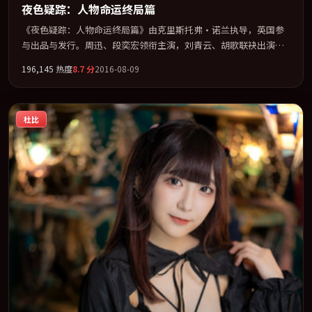
夜色疑踪：人物命运终局篇
《夜色疑踪：人物命运终局篇》由克里斯托弗·诺兰执导，英国参
与出品与发行。周迅、段奕宏领衔主演，刘青云、胡歌联袂出演。
群像并立，每个人物都背负不可告人的过去。全片以「战争」类型
196,145
热度
8.7
分
2016-08-09
为骨架，在叙事、表演与视听上力求统一。定于 2016-01-18 在内地
院线及主流平台同步亮相，2016 年度话题片中口碑稳健，适合喜欢
强情节与人物弧光的观众完整观看。
杜比