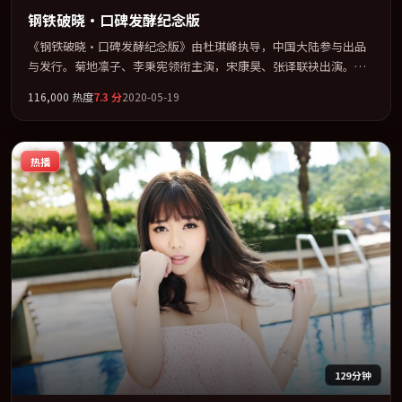
钢铁破晓·口碑发酵纪念版
《钢铁破晓·口碑发酵纪念版》由杜琪峰执导，中国大陆参与出品
与发行。菊地凛子、李秉宪领衔主演，宋康昊、张译联袂出演。节
奏凌厉，情绪在克制与爆发之间精准摆荡。全片以「科幻」类型为
116,000
热度
7.3
分
2020-05-19
骨架，在叙事、表演与视听上力求统一。定于 2020-01-03 在内地院
线及主流平台同步亮相，2020 年度话题片中口碑稳健，适合喜欢强
情节与人物弧光的观众完整观看。
热播
129分钟