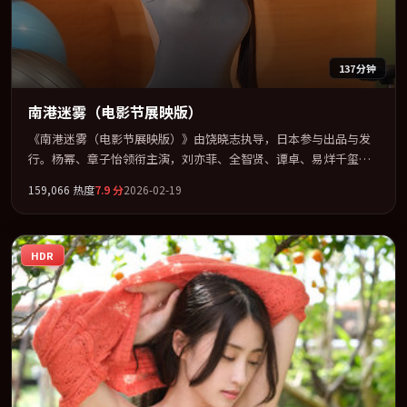
137分钟
南港迷雾（电影节展映版）
《南港迷雾（电影节展映版）》由饶晓志执导，日本参与出品与发
行。杨幂、章子怡领衔主演，刘亦菲、全智贤、谭卓、易烊千玺联
袂出演。节奏凌厉，情绪在克制与爆发之间精准摆荡。全片以「战
159,066
热度
7.9
分
2026-02-19
争」类型为骨架，在叙事、表演与视听上力求统一。定于 2026-05-
14 在内地院线及主流平台同步亮相，2026 年度话题片中口碑稳健，
适合喜欢强情节与人物弧光的观众完整观看。
HDR